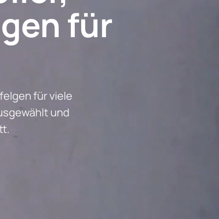
lgen für
g
elgen für viele
ausgewählt und
t.