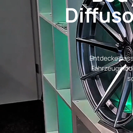
Diffuso
Entdecke passg
Fahrzeugmodel
s