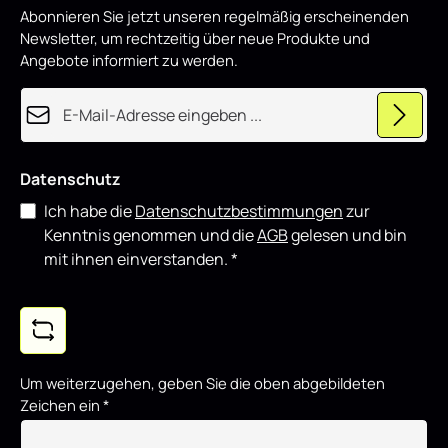
p
showorientierte Fahrzeuge und lässt sich gut mit weiteren
Abonnieren Sie jetzt unseren regelmäßig erscheinenden
r
o
Styling-Komponenten kombinieren.
Newsletter, um rechtzeitig über neue Produkte und
d
u
Angebote informiert zu werden.
z
i
e
E-Mail-Adresse*
r
t
Datenschutz
Ich habe die
Datenschutzbestimmungen
zur
Kenntnis genommen und die
AGB
gelesen und bin
mit ihnen einverstanden.
*
Um weiterzugehen, geben Sie die oben abgebildeten
Zeichen ein
*