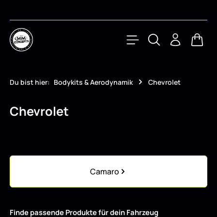
Zum Hauptinhalt springen
Waren
Du bist hier:
Bodykits & Aerodynamik
Chevrolet
Chevrolet
Kategoriegalerie überspringen
Camaro
Finde passende Produkte für dein Fahrzeug