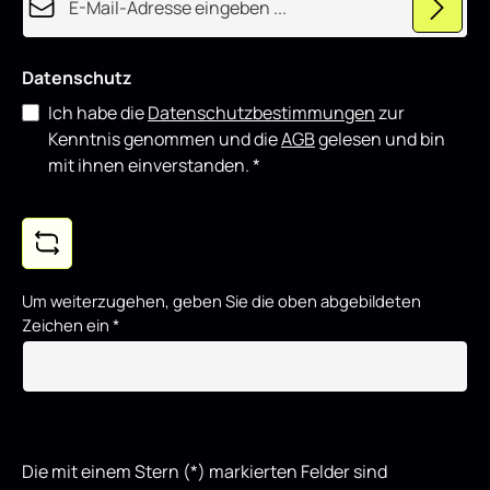
t
Datenschutz
Ich habe die
Datenschutzbestimmungen
zur
Kenntnis genommen und die
AGB
gelesen und bin
mit ihnen einverstanden.
*
Um weiterzugehen, geben Sie die oben abgebildeten
Zeichen ein
*
Die mit einem Stern (*) markierten Felder sind