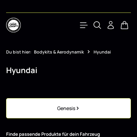
Zum Hauptinhalt springen
Waren
Du bist hier:
Bodykits & Aerodynamik
Hyundai
Hyundai
Kategoriegalerie überspringen
Genesis
Finde passende Produkte für dein Fahrzeug