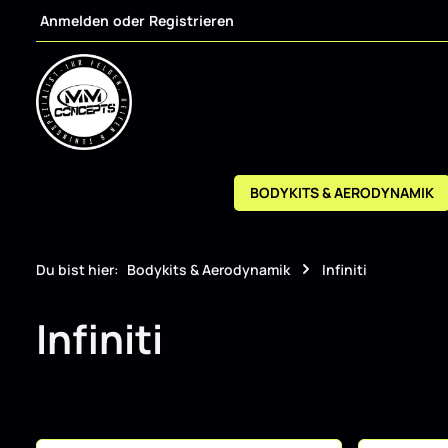
Anmelden
oder
Registrieren
m Hauptinhalt springen
Zur Suche springen
Zur Hauptnavigation springen
BODYKITS & AERODYNAMIK
Du bist hier:
Bodykits & Aerodynamik
Infiniti
Infiniti