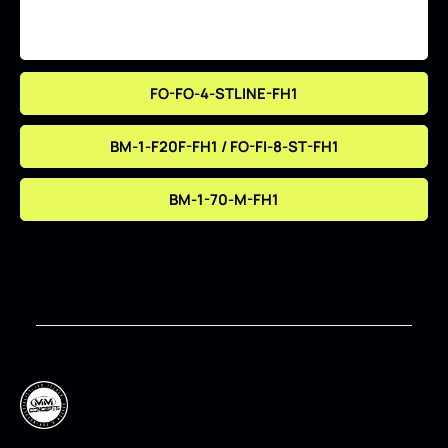
FO-FO-4-STLINE-FH1
BM-1-F20F-FH1 / FO-FI-8-ST-FH1
BM-1-70-M-FH1