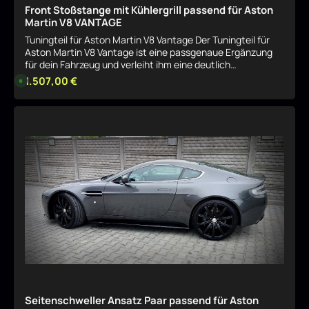
Front Stoßstange mit Kühlergrill passend für Aston
Martin V8 VANTAGE
Tuningteil für Aston Martin V8 Vantage Der Tuningteil für
Aston Martin V8 Vantage ist eine passgenaue Ergänzung
für dein Fahrzeug und verleiht ihm eine deutlich
sportlichere Optik. Vorteile Sportlichere
Regulärer Preis:
1.507,00 €
L
i
FahrzeugoptikPassgenaue Ausführung für das angegebene
e
ModellHochwertige VerarbeitungIdeal zur optischen
f
e
Aufwertung Passend für Aston Martin V8 Vantage
r
Details
Technische Details Material: Hochwertiger
z
e
KunststoffArtikelnummer: AM-V8-VA-1-F1F+GRILL Jetzt
i
bestellen und deinem Fahrzeug eine sportliche,
t
:
hochwertige Optik verleihen.
1
-
3
T
a
g
e
Seitenschweller Ansatz Paar passend für Aston