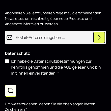
i
r
d
p
Abonnieren Sie jetzt unseren regelmäßig erscheinenden
r
o
Newsletter, um rechtzeitig über neue Produkte und
d
u
Angebote informiert zu werden.
z
i
e
E-Mail-Adresse*
r
t
Datenschutz
Ich habe die
Datenschutzbestimmungen
zur
Kenntnis genommen und die
AGB
gelesen und bin
mit ihnen einverstanden.
*
Um weiterzugehen, geben Sie die oben abgebildeten
Zeichen ein
*