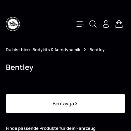
Zum Hauptinhalt springen
Waren
Du bist hier:
Bodykits & Aerodynamik
Bentley
Bentley
Kategoriegalerie überspringen
Bentayga
Finde passende Produkte für dein Fahrzeug