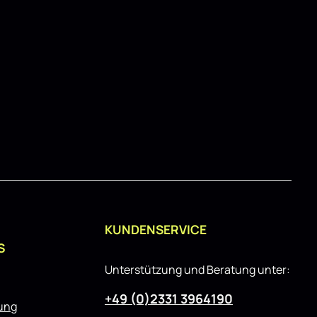
o
d
u
z
i
e
r
t
KUNDENSERVICE
S
Unterstützung und Beratung unter:
+49 (0)2331 3964190
rung