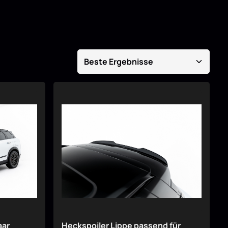
aar
Heckspoiler Lippe passend für