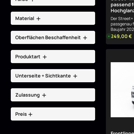
passend f
Hochglan
Material
Der Street+
passgenau f
Baujahr 202
Form wertet
249,00 €
Regulärer Pr
L
Oberflächen Beschaffenheit
i
auf und verl
e
tiefer wirke
f
e
Heckdesign 
r
Produktart
hochglänzen
z
e
sich harmoni
i
und setzt zu
t
:
Designakzen
Unterseite + Sichtkante
8
fahrzeugspez
-
1
der Heckans
0
Jaecoo 7. R
W
o
Diffusor be
Zulassung
c
ABS-Kunststo
h
e
formstabil u
n
am Fahrzeug ausge
,
Preis
w
Jaecoo 7 Mk
i
Design Sch
r
d
Oberfläche 
p
Material: A
Frontlipp
r