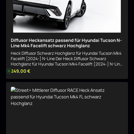
g
e
Diffusor Heckansatz passend für Hyundai Tucson N-
Line Mk4 Facelift schwarz Hochglanz
Heck Diffusor Schwarz Hochglanz für Hyundai Tucson Mk4
Facelift [2024-] N-Line Der Heck Diffusor Schwarz
Hochglanz für Hyundai Tucson Mk4 Facelift [2024-] N-Line
ist eine passgenaue Ergänzung für dein Fahrzeug und
Regulärer Preis:
249,00 €
L
i
verleiht ihm eine deutlich sportlichere Optik. Die
e
Oberfläche in Schwarz Hochglanz sorgt für einen
f
e
hochwertigen, dynamischen Look. Vorteile Sportlichere
r
Details
FahrzeugoptikPassgenaue Ausführung für das angegebene
z
e
ModellHochwertige VerarbeitungIdeal zur optischen
i
Aufwertung Passend für Hyundai Tucson Mk4 Facelift
t
:
[2024-] N-Line Technische Details Material: Hochwertiger
1
KunststoffOberfläche: Schwarz HochglanzArtikelnummer:
-
3
HY-TU-4F-NLINE-RSD1G+RD1-G Jetzt bestellen und deinem
T
Fahrzeug eine sportliche, hochwertige Optik verleihen.
a
g
e