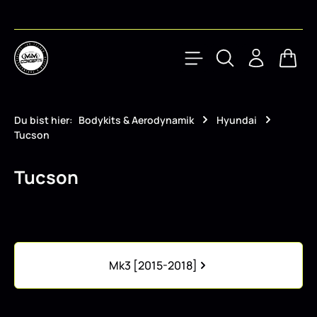
Zum Hauptinhalt springen
Waren
Du bist hier:
Bodykits & Aerodynamik
Hyundai
Tucson
Tucson
Kategoriegalerie überspringen
Mk3 [2015-2018]