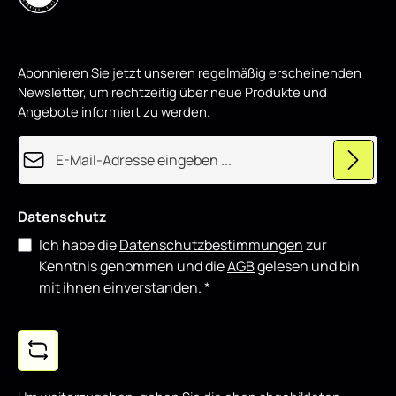
eignet sich sowohl für den täglichen Einsatz als auch für
,
w
showorientierte Fahrzeuge und lässt sich gut mit weiteren
i
Styling-Komponenten kombinieren.
r
d
p
Abonnieren Sie jetzt unseren regelmäßig erscheinenden
r
o
Newsletter, um rechtzeitig über neue Produkte und
d
u
Angebote informiert zu werden.
z
i
e
E-Mail-Adresse*
r
t
Datenschutz
Ich habe die
Datenschutzbestimmungen
zur
Kenntnis genommen und die
AGB
gelesen und bin
mit ihnen einverstanden.
*