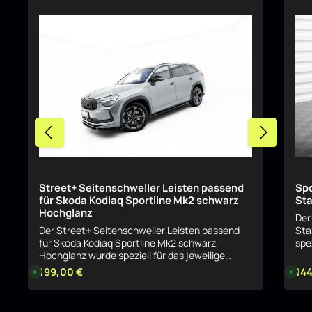
Street+ Seitenschweller Leisten passend
Spo
für Skoda Kodiaq Sportline Mk2 schwarz
St
Hochglanz
Der
Der Street+ Seitenschweller Leisten passend
Sta
für Skoda Kodiaq Sportline Mk2 schwarz
spe
Hochglanz wurde speziell für das jeweilige
und
Fahrzeug entwickelt und sorgt für eine
Auf
Regulärer Preis:
199,00 €
Regu
144
L
L
i
harmonische, sportliche Aufwertung der Optik.
i
sau
e
e
Das Bauteil fügt sich sauber in das Serien-
geziel
f
f
e
Design ein und betont gezielt die Linienführung.
e
kla