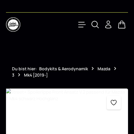
Zum Hauptinhalt springen
Waren
Du bist hier:
Bodykits & Aerodynamik
Mazda
3
Mk4 [2019-]
Bildergalerie überspringen