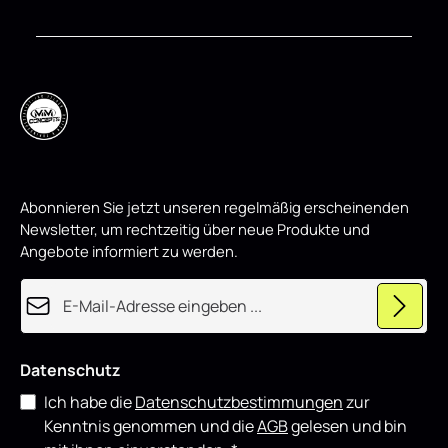
r
r
o
als auch für showorientierte Fahrzeuge und
o
pas
d
d
lässt sich gut mit weiteren Styling-
Hoc
u
u
z
Komponenten kombinieren.
z
Ein
i
i
und
e
e
r
r
Kom
t
t
Abonnieren Sie jetzt unseren regelmäßig erscheinenden
Newsletter, um rechtzeitig über neue Produkte und
Angebote informiert zu werden.
E-Mail-Adresse*
Datenschutz
Ich habe die
Datenschutzbestimmungen
zur
Kenntnis genommen und die
AGB
gelesen und bin