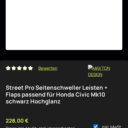
Bewerten
Durchschnittliche Bewertung von 0 von 5 Sternen
Street Pro Seitenschweller Leisten +
Flaps passend für Honda Civic Mk10
schwarz Hochglanz
Regulärer Preis:
228,00 €
inkl. MwSt.