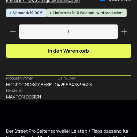
Preise inkl. MwSt. zzgl. Versandkosten
Versand: 19,00 €
Lieferzeit: 8-10 Wochen, wird produziert
Produkt Anzahl: Gib den gewünschten Wert ein ode
In den Warenkorb
Produktnummer:
GTIN/EAN:
HOCI10CNC-SD1B+SF1-G
4255647836628
Hersteller:
MAXTON DESIGN
Der Street Pro Seitenschweller Leisten + Flaps passend für