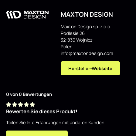
MAXTON DESIGN
Maxton Design sp. z o.o.
Podlesie 26
32-830 Wojnicz
Polen
info@maxtondesign.com
Hersteller-Webseite
0 von 0 Bewertungen
Bewerten Sie dieses Produkt!
Durchschnittliche Bewertung von 0 von 5 Sternen
Teilen Sie Ihre Erfahrungen mit anderen Kunden.