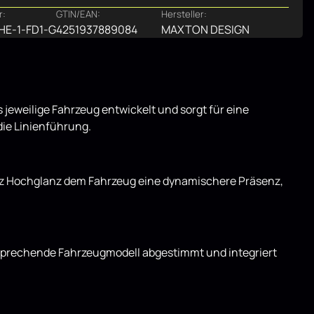
r:
GTIN/EAN:
Hersteller:
E-1-FD1-G
4251937889084
MAXTON DESIGN
 jeweilige Fahrzeug entwickelt und sorgt für eine
die Linienführung.
arz Hochglanz dem Fahrzeug eine dynamischere Präsenz,
ntsprechende Fahrzeugmodell abgestimmt und integriert