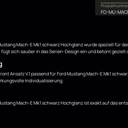
Produktnumme
FO-MU-MACH
 Mustang Mach-E Mk1 schwarz Hochglanz wurde speziell für das
fügt sich sauber in das Serien-Design ein und betont gezielt 
g
e Front Ansatz V.1 passend für Ford Mustang Mach-E Mk1 schw
irkungsvolle Individualisierung.
rd Mustang Mach-E Mk1 schwarz Hochglanz ist exakt auf das e