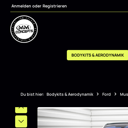
Anmelden
oder
Registrieren
m Hauptinhalt springen
Zur Suche springen
Zur Hauptnavigation springen
BODYKITS & AERODYNAMIK
Du bist hier:
Bodykits & Aerodynamik
Ford
Mus
Bildergalerie überspringen