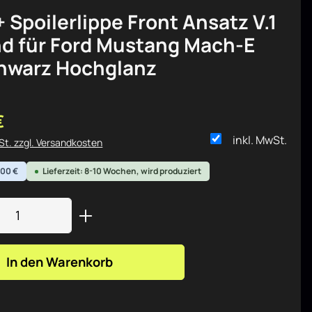
 Spoilerlippe Front Ansatz V.1
d für Ford Mustang Mach-E
hwarz Hochglanz
is:
€
inkl. MwSt.
wSt. zzgl. Versandkosten
,00 €
Lieferzeit: 8-10 Wochen, wird produziert
Anzahl: Gib den gewünschten Wert ein od
In den Warenkorb