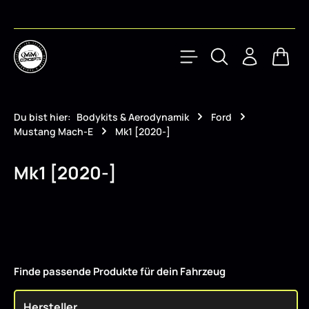
Zum Hauptinhalt springen
Waren
Du bist hier:
Bodykits & Aerodynamik
Ford
Mustang Mach-E
Mk1 [2020-]
Mk1 [2020-]
Finde passende Produkte für dein Fahrzeug