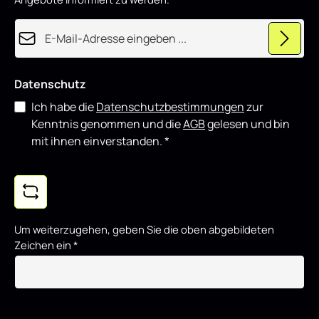
z
i
e
E-Mail-Adresse*
r
t
Datenschutz
Ich habe die
Datenschutzbestimmungen
zur
Kenntnis genommen und die
AGB
gelesen und bin
mit ihnen einverstanden.
*
Um weiterzugehen, geben Sie die oben abgebildeten
Zeichen ein
*