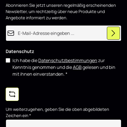
p
Abonnieren Sie jetzt unseren regelmäßig erscheinenden
r
o
Newsletter, um rechtzeitig über neue Produkte und
d
u
Angebote informiert zu werden.
z
i
e
E-Mail-Adresse*
r
t
Datenschutz
Ich habe die
Datenschutzbestimmungen
zur
Kenntnis genommen und die
AGB
gelesen und bin
mit ihnen einverstanden.
*
Um weiterzugehen, geben Sie die oben abgebildeten
Zeichen ein
*