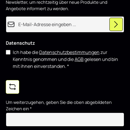
Newsletter, um rechtzeitig über neue Produkte und
d
u
Angebote informiert zu werden.
z
i
e
E-Mail-Adresse*
r
t
Datenschutz
Ich habe die
Datenschutzbestimmungen
zur
Kenntnis genommen und die
AGB
gelesen und bin
mit ihnen einverstanden.
*
Um weiterzugehen, geben Sie die oben abgebildeten
Zeichen ein
*