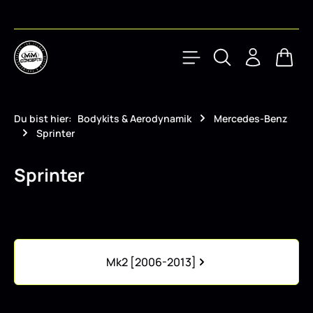
Zum Hauptinhalt springen
Waren
Du bist hier:
Bodykits & Aerodynamik
Mercedes-Benz
Sprinter
Sprinter
Kategoriegalerie überspringen
Mk2 [2006-2013]