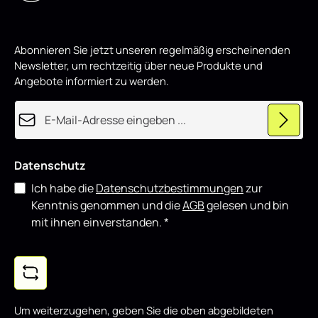
w
sowohl für den täglichen Einsatz als auch für
i
showorientierte Fahrzeuge und lässt sich gut mit weiteren
r
d
Styling-Komponenten kombinieren.
p
Abonnieren Sie jetzt unseren regelmäßig erscheinenden
r
o
Newsletter, um rechtzeitig über neue Produkte und
d
u
Angebote informiert zu werden.
z
i
e
E-Mail-Adresse*
r
t
Datenschutz
Ich habe die
Datenschutzbestimmungen
zur
Kenntnis genommen und die
AGB
gelesen und bin
mit ihnen einverstanden.
*
Um weiterzugehen, geben Sie die oben abgebildeten