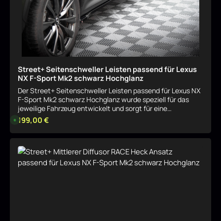
Street+ Seitenschweller Leisten passend für Lexus
NX F-Sport Mk2 schwarz Hochglanz
Der Street+ Seitenschweller Leisten passend für Lexus NX
F-Sport Mk2 schwarz Hochglanz wurde speziell für das
jeweilige Fahrzeug entwickelt und sorgt für eine
harmonische, sportliche Aufwertung der Optik. Das Bauteil
Regulärer Preis:
199,00 €
L
i
fügt sich sauber in das Serien-Design ein und betont
e
gezielt die Linienführung. Sportliche Optik mit klarer
f
e
Linienführung Durch seine Formgebung verleiht der Street+
r
Details
Seitenschweller Leisten passend für Lexus NX F-Sport Mk2
z
e
schwarz Hochglanz dem Fahrzeug eine dynamischere
i
Präsenz, ohne aufdringlich zu wirken. Ideal für eine
t
:
dezente, aber wirkungsvolle Individualisierung. Passgenau
8
für das jeweilige Modell Der Street+ Seitenschweller
-
1
Leisten passend für Lexus NX F-Sport Mk2 schwarz
0
Hochglanz ist exakt auf das entsprechende
W
o
Fahrzeugmodell abgestimmt und integriert sich nahtlos in
c