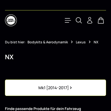
Zum Hauptinhalt springen
Waren
Du bist hier:
Bodykits & Aerodynamik
Lexus
NX
NX
Kategoriegalerie überspringen
Mk1 [2014-2017]
Finde passende Produkte für dein Fahrzeug