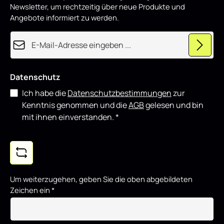
o
Newsletter, um rechtzeitig über neue Produkte und
d
u
Angebote informiert zu werden.
z
i
e
E-Mail-Adresse*
r
t
Datenschutz
Ich habe die
Datenschutzbestimmungen
zur
Kenntnis genommen und die
AGB
gelesen und bin
mit ihnen einverstanden.
*
Um weiterzugehen, geben Sie die oben abgebildeten
Zeichen ein
*