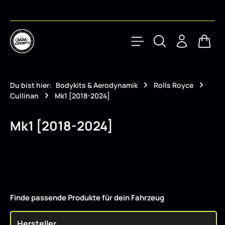
Zum Hauptinhalt springen
Waren
Du bist hier:
Bodykits & Aerodynamik
Rolls Royce
Cullinan
Mk1 [2018-2024]
Mk1 [2018-2024]
Finde passende Produkte für dein Fahrzeug