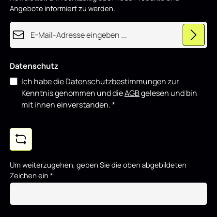
u
Angebote informiert zu werden.
z
i
e
E-Mail-Adresse*
r
t
Datenschutz
Ich habe die
Datenschutzbestimmungen
zur
Kenntnis genommen und die
AGB
gelesen und bin
mit ihnen einverstanden.
*
Um weiterzugehen, geben Sie die oben abgebildeten
Zeichen ein
*