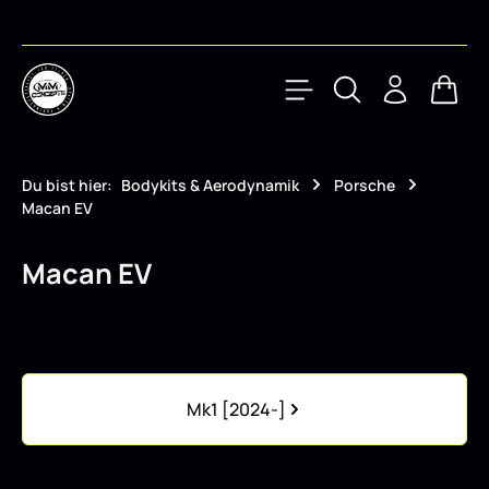
Zum Hauptinhalt springen
Waren
Du bist hier:
Bodykits & Aerodynamik
Porsche
Macan EV
Macan EV
Kategoriegalerie überspringen
Mk1 [2024-]