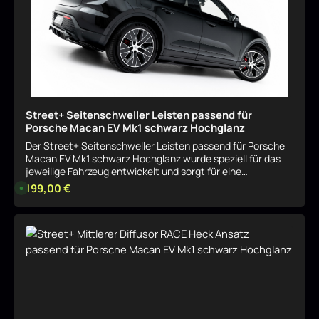
Street+ Seitenschweller Leisten passend für
Porsche Macan EV Mk1 schwarz Hochglanz
Der Street+ Seitenschweller Leisten passend für Porsche
Macan EV Mk1 schwarz Hochglanz wurde speziell für das
jeweilige Fahrzeug entwickelt und sorgt für eine
harmonische, sportliche Aufwertung der Optik. Das Bauteil
Regulärer Preis:
199,00 €
L
i
fügt sich sauber in das Serien-Design ein und betont
e
gezielt die Linienführung. Sportliche Optik mit klarer
f
e
Linienführung Durch seine Formgebung verleiht der Street+
r
Details
Seitenschweller Leisten passend für Porsche Macan EV
z
e
Mk1 schwarz Hochglanz dem Fahrzeug eine dynamischere
i
Präsenz, ohne aufdringlich zu wirken. Ideal für eine
t
:
dezente, aber wirkungsvolle Individualisierung. Passgenau
8
für das jeweilige Modell Der Street+ Seitenschweller
-
1
Leisten passend für Porsche Macan EV Mk1 schwarz
0
Hochglanz ist exakt auf das entsprechende
W