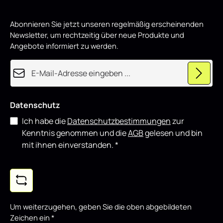
eignet sich sowohl für den täglichen Einsatz als auch für
showorientierte Fahrzeuge und lässt sich gut mit weiteren
Styling-Komponenten kombinieren.
Abonnieren Sie jetzt unseren regelmäßig erscheinenden
Newsletter, um rechtzeitig über neue Produkte und
Angebote informiert zu werden.
E-Mail-Adresse*
Datenschutz
Ich habe die
Datenschutzbestimmungen
zur
Kenntnis genommen und die
AGB
gelesen und bin
mit ihnen einverstanden.
*
Um weiterzugehen, geben Sie die oben abgebildeten
Zeichen ein
*