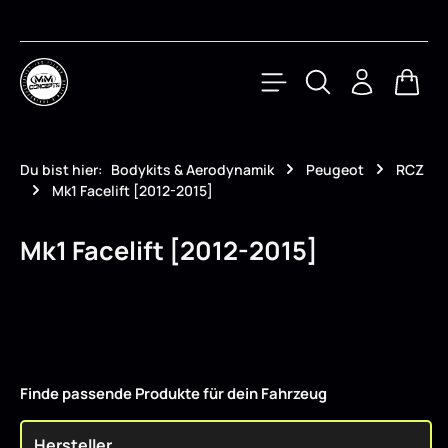
Zum Hauptinhalt springen
Waren
Du bist hier:
Bodykits & Aerodynamik
Peugeot
RCZ
Mk1 Facelift [2012-2015]
Mk1 Facelift [2012-2015]
Finde passende Produkte für dein Fahrzeug