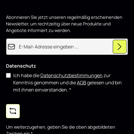
i
sowohl für den täglichen Einsatz als auch für
r
d
showorientierte Fahrzeuge und lässt sich gut mit weiteren
p
Styling-Komponenten kombinieren.
Abonnieren Sie jetzt unseren regelmäßig erscheinenden
r
o
Newsletter, um rechtzeitig über neue Produkte und
d
u
Angebote informiert zu werden.
z
i
e
E-Mail-Adresse*
r
t
Datenschutz
Ich habe die
Datenschutzbestimmungen
zur
Kenntnis genommen und die
AGB
gelesen und bin
mit ihnen einverstanden.
*
Um weiterzugehen, geben Sie die oben abgebildeten
Zeichen ein
*