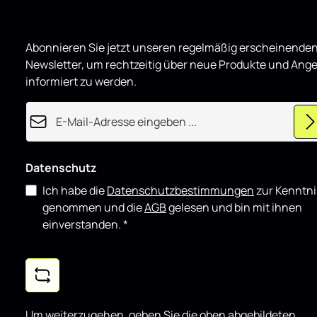
sich nahtlos
Karosseriestruktur
Einsatzbere
Abonnieren Sie jetzt unseren regelmäßig erscheinende
grundsätzli
Unterer Hec
Newsletter, um rechtzeitig über neue Produkte und Ang
3D passend 
informiert zu werden.
Hochglanz e
täglichen Ei
E-Mail-Adresse*
showorienti
gut mit wei
kombinieren
Datenschutz
Ich habe die
Datenschutzbestimmungen
zur Kenntni
genommen und die
AGB
gelesen und bin mit ihnen
einverstanden.
*
Um weiterzugehen, geben Sie die oben abgebildeten