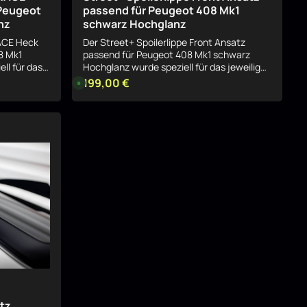
 Peugeot
passend für Peugeot 408 Mk1
nz
schwarz Hochglanz
RACE Heck
Der Street+ Spoilerlippe Front Ansatz
8 Mk1
passend für Peugeot 408 Mk1 schwarz
ll für das
Hochglanz wurde speziell für das jeweilige
nd sorgt für
Fahrzeug entwickelt und sorgt für eine
199,00 €
Regulärer Preis:
L
ufwertung
i
harmonische, sportliche Aufwertung der
e
sauber in
Optik. Das Bauteil fügt sich sauber in das
f
t gezielt
e
Serien-Design ein und betont gezielt die
r
Details
Linienführung. Sportliche Optik mit klarer
z
e
e
Linienführung Durch seine Formgebung
i
 Mittlerer
verleiht der Street+ Spoilerlippe Front
t
send für
:
Ansatz passend für Peugeot 408 Mk1
1
hglanz dem
schwarz Hochglanz dem Fahrzeug eine
-
äsenz, ohne
3
dynamischere Präsenz, ohne aufdringlich
T
eine
zu wirken. Ideal für eine dezente, aber
a
g
wirkungsvolle Individualisierung. Passgenau
e
für das jeweilige Modell Der Street+
tlerer
Spoilerlippe Front Ansatz passend für
send für
Peugeot 408 Mk1 schwarz Hochglanz ist
lanz ist
exakt auf das entsprechende
Fahrzeugmodell abgestimmt und integriert
 integriert
sich nahtlos in die bestehende
Karosseriestruktur. Montage &
atz