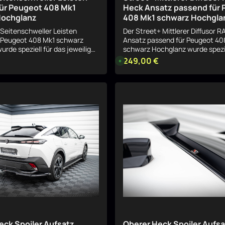
ür Peugeot 408 Mk1
Heck Ansatz passend für
Hochglanz
408 Mk1 schwarz Hochgla
 Seitenschweller Leisten
Der Street+ Mittlerer Diffusor 
 Peugeot 408 Mk1 schwarz
Ansatz passend für Peugeot 40
rde speziell für das jeweilige
schwarz Hochglanz wurde spezie
wickelt und sorgt für eine
jeweilige Fahrzeug entwickelt u
249,00 €
eis:
Regulärer Preis:
L
, sportliche Aufwertung der
i
eine harmonische, sportliche A
e
auteil fügt sich sauber in das
der Optik. Das Bauteil fügt sich 
f
n ein und betont gezielt die
e
das Serien-Design ein und beton
Details
r
Details
t klarer
die Linienführung. Sportliche Optik mit
z
ng Durch seine Formgebung
e
klarer Linienführung Durch sein
i
 Street+ Seitenschweller
Formgebung verleiht der Street+
t
send für Peugeot 408 Mk1
:
Diffusor RACE Heck Ansatz pas
8
hglanz dem Fahrzeug eine
Peugeot 408 Mk1 schwarz Hoc
-
e Präsenz, ohne aufdringlich
1
Fahrzeug eine dynamischere Pr
0
deal für eine dezente, aber
aufdringlich zu wirken. Ideal für 
W
dividualisierung. Passgenau
o
dezente, aber wirkungsvolle
c
ilige Modell Der Street+
Individualisierung. Passgenau für das
h
ller Leisten passend für
e
jeweilige Modell Der Street+ Mit
n
 Mk1 schwarz Hochglanz ist
Diffusor RACE Heck Ansatz pas
,
as entsprechende
w
Peugeot 408 Mk1 schwarz Hochg
i
ell abgestimmt und integriert
exakt auf das entsprechende
r
 in die bestehende
d
Fahrzeugmodell abgestimmt und
p
. Montage &
sich nahtlos in die bestehende
eck Spoiler Aufsatz
Oberer Heck Spoiler Aufs
r