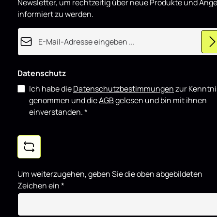
Newsletter, um rechtzeitig über neue Produkte und Ang
e
kombinieren
r
informiert zu werden.
t
E-Mail-Adresse*
Datenschutz
Ich habe die
Datenschutzbestimmungen
zur Kenntni
genommen und die
AGB
gelesen und bin mit ihnen
einverstanden.
*
Um weiterzugehen, geben Sie die oben abgebildeten
Zeichen ein
*