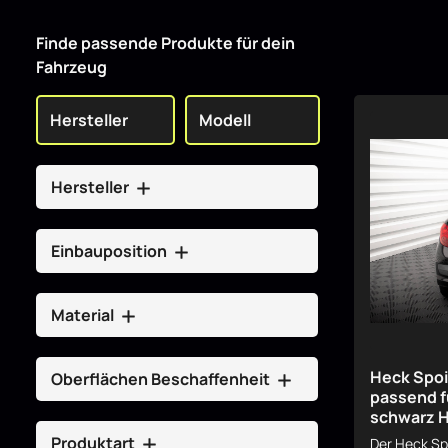
Finde passende Produkte für dein
Fahrzeug
Hersteller
Einbauposition
Material
Heck Spoi
Oberflächen Beschaffenheit
passend f
schwarz 
Produktart
Der Heck Sp