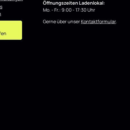
 Hochglanz
Öffnungszeiten Ladenlokal:
ichen
s
Mo. - Fr.: 9:00 - 17:30 Uhr
ierte
n
t weiteren
ren.
Gerne über unser
Kontaktformular
.
fen