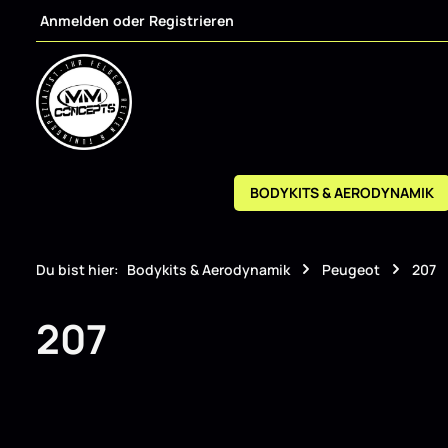
Anmelden
oder
Registrieren
m Hauptinhalt springen
Zur Suche springen
Zur Hauptnavigation springen
BODYKITS & AERODYNAMIK
Du bist hier:
Bodykits & Aerodynamik
Peugeot
207
207