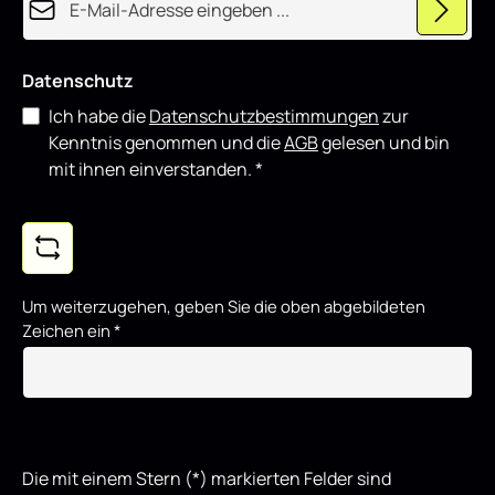
t
Datenschutz
Ich habe die
Datenschutzbestimmungen
zur
Kenntnis genommen und die
AGB
gelesen und bin
mit ihnen einverstanden.
*
Um weiterzugehen, geben Sie die oben abgebildeten
Zeichen ein
*
Die mit einem Stern (*) markierten Felder sind