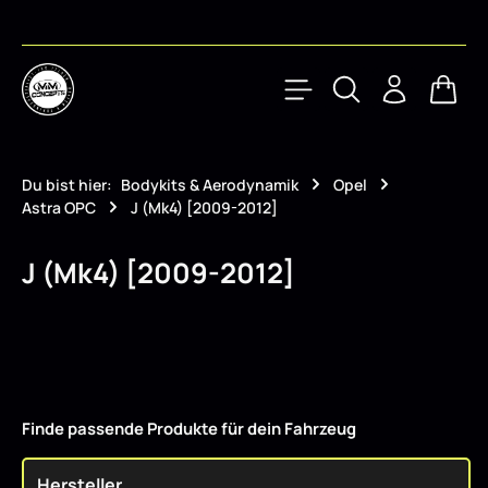
Zum Hauptinhalt springen
Waren
Du bist hier:
Bodykits & Aerodynamik
Opel
Astra OPC
J (Mk4) [2009-2012]
J (Mk4) [2009-2012]
Finde passende Produkte für dein Fahrzeug