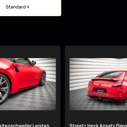
Standard
eitenschweller Leisten
Street+ Heck Ansatz Flaps