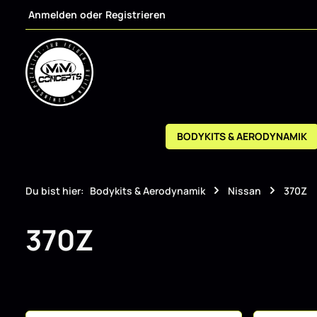
Anmelden
oder
Registrieren
m Hauptinhalt springen
Zur Suche springen
Zur Hauptnavigation springen
BODYKITS & AERODYNAMIK
Du bist hier:
Bodykits & Aerodynamik
Nissan
370Z
370Z