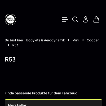
Zum Hauptinhalt springen
Waren
Du bist hier:
Bodykits & Aerodynamik
Mini
Cooper
R53
R53
Finde passende Produkte für dein Fahrzeug