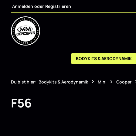
Anmelden
oder
Registrieren
m Hauptinhalt springen
Zur Suche springen
Zur Hauptnavigation springen
BODYKITS & AERODYNAMIK
Du bist hier:
Bodykits & Aerodynamik
Mini
Cooper
F56