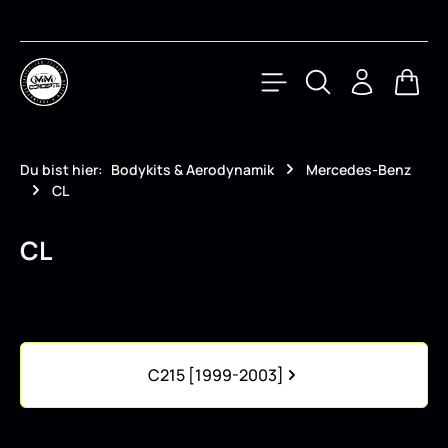
Zum Hauptinhalt springen
Waren
Du bist hier:
Bodykits & Aerodynamik
Mercedes-Benz
CL
CL
Kategoriegalerie überspringen
C215 [1999-2003]