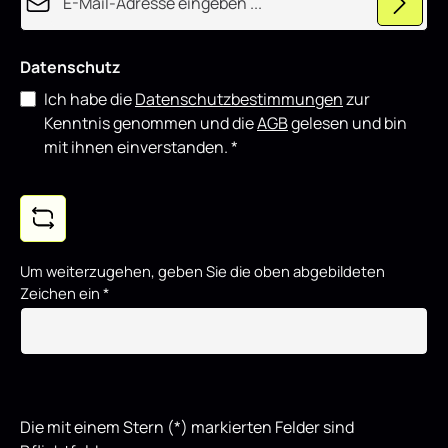
t
Datenschutz
Ich habe die
Datenschutzbestimmungen
zur
Kenntnis genommen und die
AGB
gelesen und bin
mit ihnen einverstanden.
*
Um weiterzugehen, geben Sie die oben abgebildeten
Zeichen ein
*
Die mit einem Stern (*) markierten Felder sind