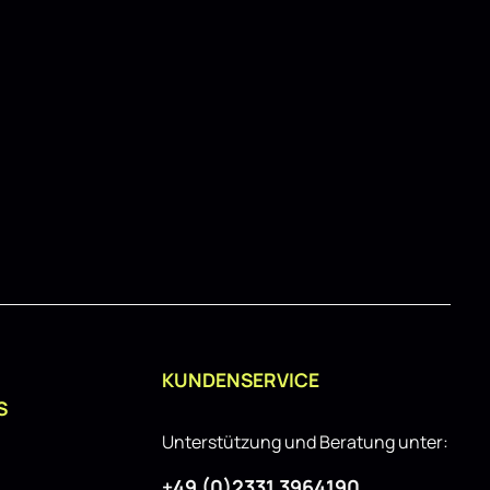
grundsätzlich problemlos möglich. Der
ch. Der
Heck Spoiler Aufsatz Abrisskante passend
atz passend
für Mercedes B W246 FL schwarz
rz
Hochglanz eignet sich sowohl für den
ür den
täglichen Einsatz als auch für
showorientierte Fahrzeuge und lässt sich
ässt sich
gut mit weiteren Styling-Komponenten
onenten
kombinieren.
KUNDENSERVICE
S
Unterstützung und Beratung unter:
+49 (0)2331 3964190