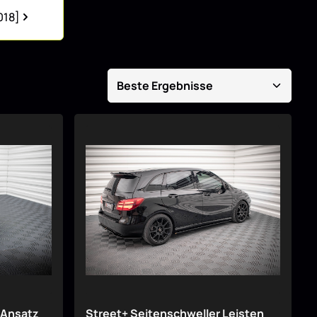
018]
t Ansatz
Street+ Seitenschweller Leisten