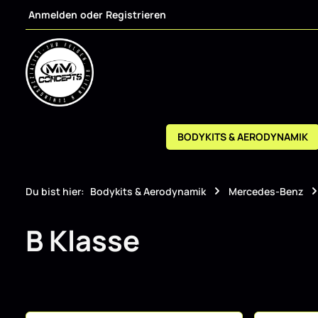
Anmelden
oder
Registrieren
m Hauptinhalt springen
Zur Suche springen
Zur Hauptnavigation springen
BODYKITS & AERODYNAMIK
Du bist hier:
Bodykits & Aerodynamik
Mercedes-Benz
B Klasse