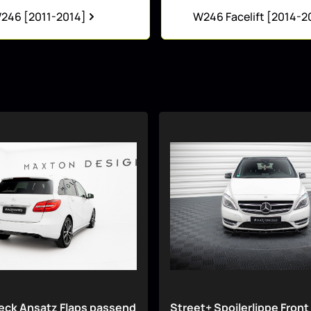
246 [2011-2014]
W246 Facelift [2014-2
eck Ansatz Flaps passend
Street+ Spoilerlippe Fron