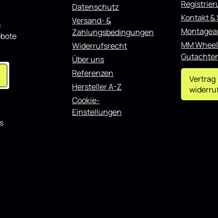
Registrie
Datenschutz
nde Karosseriestruktur.
insatzbereich Die Montage ist
Kontakt &
Versand- &
n
ch problemlos möglich. Der
Montagea
Zahlungsbedingungen
ilerlippe Front Ansatz passend
ebote
s B-Klasse 245 schwarz
MM Wheel
Widerrufsrecht
ignet sich sowohl für den
Gutachte
Über uns
nsatz als auch für
erte Fahrzeuge und lässt sich
Referenzen
teren Styling-Komponenten
Vertrag
Hersteller A-Z
.
widerru
Cookie-
Einstellungen
s