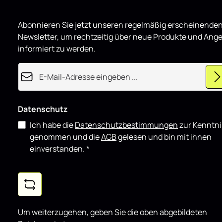
r
o
die bestehe
d
Montage & E
u
Abonnieren Sie jetzt unseren regelmäßig erscheinende
z
grundsätzli
i
Street+ Spo
Newsletter, um rechtzeitig über neue Produkte und Ang
e
r
für Mercede
informiert zu werden.
t
Hochglanz e
täglichen Ei
E-Mail-Adresse*
showorienti
gut mit wei
kombinieren
Datenschutz
Ich habe die
Datenschutzbestimmungen
zur Kenntni
genommen und die
AGB
gelesen und bin mit ihnen
einverstanden.
*
Um weiterzugehen, geben Sie die oben abgebildeten