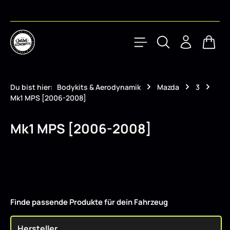
Zum Hauptinhalt springen
Waren
Du bist hier:
Bodykits & Aerodynamik
Mazda
3
Mk1 MPS [2006-2008]
Mk1 MPS [2006-2008]
Finde passende Produkte für dein Fahrzeug