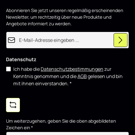
d
sich gut mit weiteren Styling-Komponenten kombinieren.
p
Abonnieren Sie jetzt unseren regelmäßig erscheinenden
r
o
Newsletter, um rechtzeitig über neue Produkte und
d
u
Angebote informiert zu werden.
z
i
e
E-Mail-Adresse*
r
t
Datenschutz
Ich habe die
Datenschutzbestimmungen
zur
Kenntnis genommen und die
AGB
gelesen und bin
mit ihnen einverstanden.
*
Um weiterzugehen, geben Sie die oben abgebildeten
Zeichen ein
*