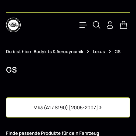
Zum Hauptinhalt springen
Waren
Du bist hier:
Bodykits & Aerodynamik
Lexus
GS
GS
Kategoriegalerie überspringen
Mk3 (A1 / S190) [2005-2007]
Finde passende Produkte für dein Fahrzeug