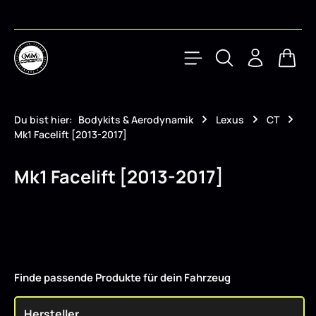
Zum Hauptinhalt springen
Waren
Du bist hier:
Bodykits & Aerodynamik
Lexus
CT
Mk1 Facelift [2013-2017]
Mk1 Facelift [2013-2017]
Finde passende Produkte für dein Fahrzeug