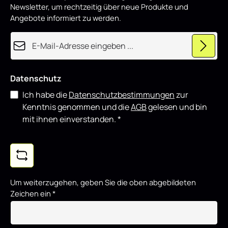
o
Newsletter, um rechtzeitig über neue Produkte und
d
u
Angebote informiert zu werden.
z
i
e
E-Mail-Adresse*
r
t
Datenschutz
Ich habe die
Datenschutzbestimmungen
zur
Kenntnis genommen und die
AGB
gelesen und bin
mit ihnen einverstanden.
*
Um weiterzugehen, geben Sie die oben abgebildeten
Zeichen ein
*