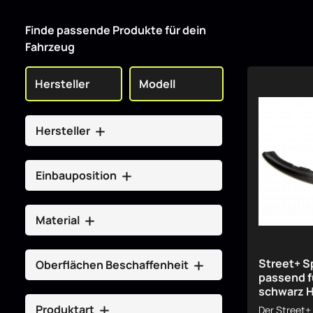
Finde passende Produkte für dein
Fahrzeug
Hersteller
Einbauposition
Material
Street+ S
Oberflächen Beschaffenheit
passend fü
schwarz 
Produktart
Der Street+ 