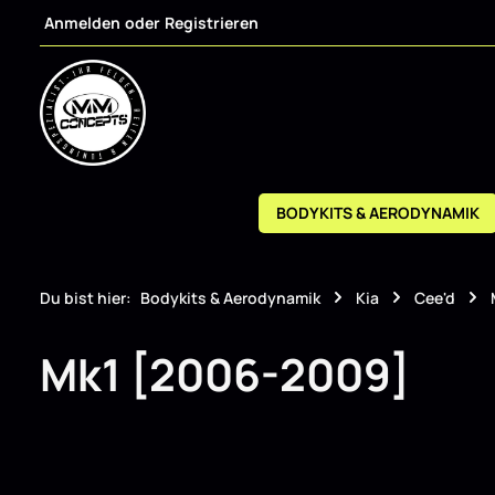
Anmelden
oder
Registrieren
m Hauptinhalt springen
Zur Suche springen
Zur Hauptnavigation springen
BODYKITS & AERODYNAMIK
Du bist hier:
Bodykits & Aerodynamik
Kia
Cee'd
Mk1 [2006-2009]