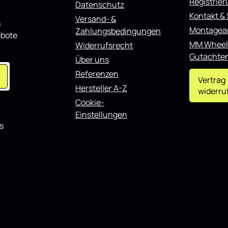
Registrie
Datenschutz
ignet sich sowohl für den
Kontakt &
nsatz als auch für
Versand- &
n
erte Fahrzeuge und lässt sich
Montagea
Zahlungsbedingungen
ebote
teren Styling-Komponenten
MM Wheel
.
Widerrufsrecht
Gutachte
Über uns
Referenzen
Vertrag
Hersteller A-Z
widerru
Cookie-
Einstellungen
s