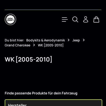
Zum Hauptinhalt springen
Waren
Du bist hier:
Bodykits & Aerodynamik
Jeep
Grand Cherokee
WK [2005-2010]
WK [2005-2010]
Finde passende Produkte für dein Fahrzeug