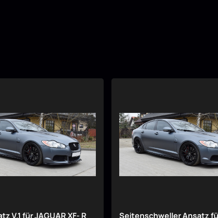
tz V.1 für JAGUAR XF- R
Seitenschweller Ansatz fü