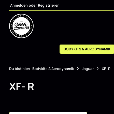
Anmelden
oder
Registrieren
m Hauptinhalt springen
Zur Suche springen
Zur Hauptnavigation springen
BODYKITS & AERODYNAMIK
Du bist hier:
Bodykits & Aerodynamik
Jaguar
XF- R
XF- R