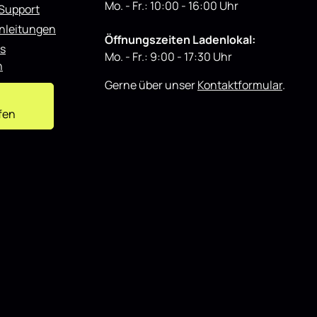
d
Mo. - Fr.: 10:00 - 16:00 Uhr
den täglichen Einsatz als auch für
 Support
u
ässt sich
showorientierte Fahrzeuge und lässt sich
z
nleitungen
i
onenten
gut mit weiteren Styling-Komponenten
e
Öffnungszeiten Ladenlokal:
kombinieren.
r
s
t
Mo. - Fr.: 9:00 - 17:30 Uhr
n
Gerne über unser
Kontaktformular
.
fen