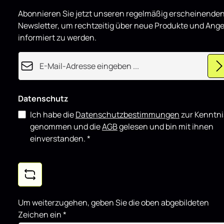
d
Heck Ansatz 
u
Abonnieren Sie jetzt unseren regelmäßig erscheinende
z
Mk1 schwarz
i
für den tägl
Newsletter, um rechtzeitig über neue Produkte und Ang
e
r
showorienti
informiert zu werden.
t
gut mit wei
kombinieren
E-Mail-Adresse*
Datenschutz
Ich habe die
Datenschutzbestimmungen
zur Kenntni
genommen und die
AGB
gelesen und bin mit ihnen
einverstanden.
*
Um weiterzugehen, geben Sie die oben abgebildeten
Zeichen ein
*