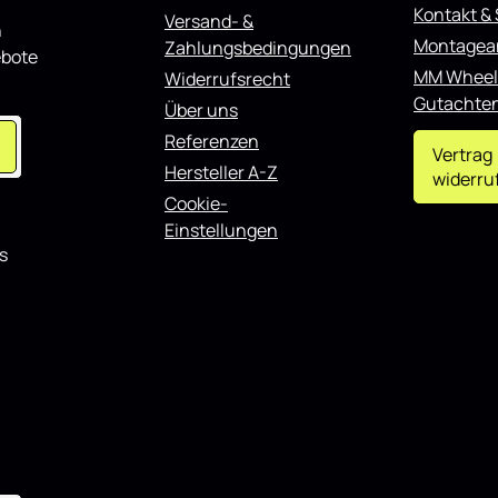
täglichen Einsatz als auch für
Flaps Diffusor für Jaguar XF-R
Kontakt &
Versand- &
n
showorientierte Fahrzeuge und l
 Hochglanz eignet sich sowohl
Montagea
Zahlungsbedingungen
gut mit weiteren Styling-Komp
ichen Einsatz als auch für
ebote
kombinieren.
erte Fahrzeuge und lässt sich
MM Wheel
Widerrufsrecht
teren Styling-Komponenten
Gutachte
Über uns
.
Referenzen
Vertrag
Hersteller A-Z
widerru
Cookie-
Einstellungen
s