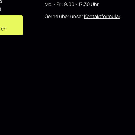
s
t
Mo. - Fr.: 9:00 - 17:30 Uhr
n
Gerne über unser
Kontaktformular
.
fen