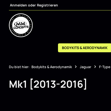
Anmelden
oder
Registrieren
m Hauptinhalt springen
Zur Suche springen
Zur Hauptnavigation springen
BODYKITS & AERODYNAMIK
Du bist hier:
Bodykits & Aerodynamik
Jaguar
F-Type
Mk1 [2013-2016]