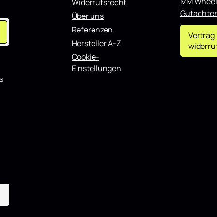
MM Wheel
Widerrufsrecht
t
n kombinieren.
Gutachte
Über uns
Referenzen
Vertrag
Hersteller A-Z
widerru
Cookie-
Einstellungen
s