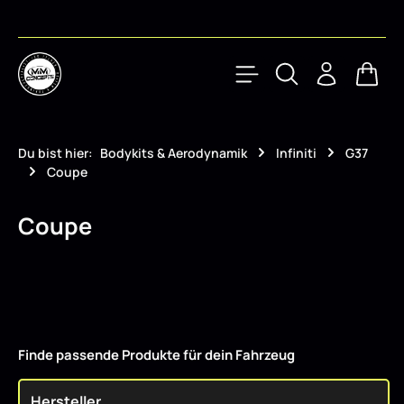
Zum Hauptinhalt springen
Waren
Du bist hier:
Bodykits & Aerodynamik
Infiniti
G37
Coupe
Coupe
Finde passende Produkte für dein Fahrzeug