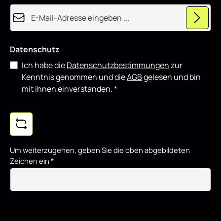
e
E-Mail-Adresse*
r
t
Datenschutz
Ich habe die
Datenschutzbestimmungen
zur
Kenntnis genommen und die
AGB
gelesen und bin
mit ihnen einverstanden.
*
Um weiterzugehen, geben Sie die oben abgebildeten
Zeichen ein
*