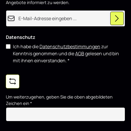
u
Angebote informiert zu werden.
z
i
e
E-Mail-Adresse*
r
t
Datenschutz
Ich habe die
Datenschutzbestimmungen
zur
Kenntnis genommen und die
AGB
gelesen und bin
mit ihnen einverstanden.
*
Um weiterzugehen, geben Sie die oben abgebildeten
Zeichen ein
*