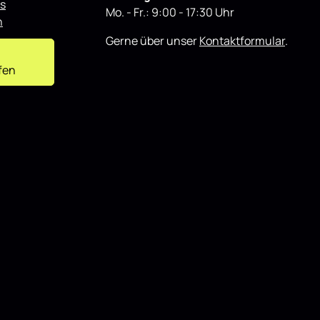
r
Einsatz als auch für showorientierte
s
t
Mo. - Fr.: 9:00 - 17:30 Uhr
Fahrzeuge und lässt sich gut mit weiteren
n
Styling-Komponenten kombinieren.
Gerne über unser
Kontaktformular
.
fen