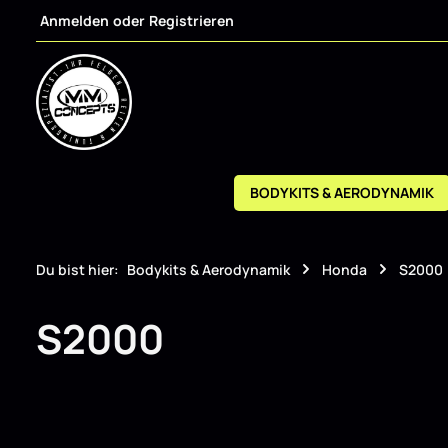
Anmelden
oder
Registrieren
m Hauptinhalt springen
Zur Suche springen
Zur Hauptnavigation springen
BODYKITS & AERODYNAMIK
Du bist hier:
Bodykits & Aerodynamik
Honda
S2000
S2000