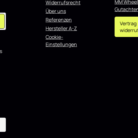
r
MM Wheel
Widerrufsrecht
t
Gutachte
Über uns
Referenzen
Vertrag
Hersteller A-Z
widerru
Cookie-
Einstellungen
s