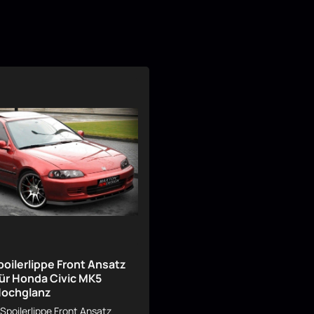
poilerlippe Front Ansatz
ür Honda Civic MK5
Hochglanz
Spoilerlippe Front Ansatz