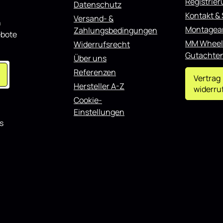
Registrie
Datenschutz
sowohl für den täglichen
Kontakt &
auch für showorientierte
Versand- &
n
d lässt sich gut mit weiteren
Montagea
Zahlungsbedingungen
ebote
ponenten kombinieren.
MM Wheel
Widerrufsrecht
Gutachte
Über uns
Referenzen
Vertrag
Hersteller A-Z
widerru
Cookie-
Einstellungen
s