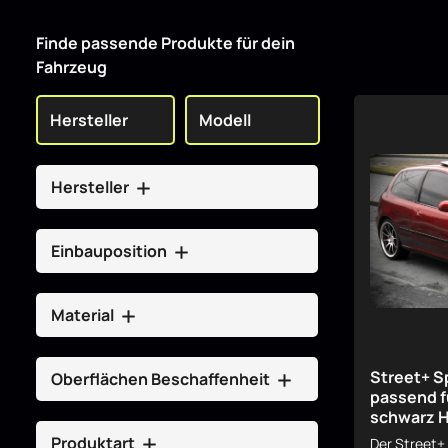
Finde passende Produkte für dein
Fahrzeug
Hersteller
Einbauposition
Material
Street+ S
Oberflächen Beschaffenheit
passend f
schwarz 
Produktart
Der Street+ 