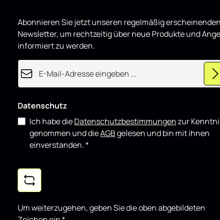
e
r
eignet sich 
t
Einsatz als 
Abonnieren Sie jetzt unseren regelmäßig erscheinende
Fahrzeuge un
Newsletter, um rechtzeitig über neue Produkte und Ang
Styling-Kom
informiert zu werden.
E-Mail-Adresse*
Datenschutz
Ich habe die
Datenschutzbestimmungen
zur Kenntni
genommen und die
AGB
gelesen und bin mit ihnen
einverstanden.
*
Um weiterzugehen, geben Sie die oben abgebildeten
Zeichen ein
*