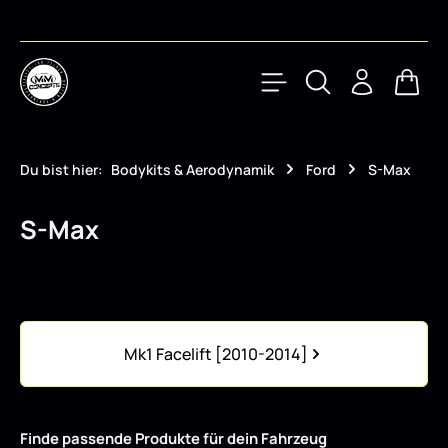
Zum Hauptinhalt springen
Waren
Du bist hier:
Bodykits & Aerodynamik
Ford
S-Max
S-Max
Kategoriegalerie überspringen
Mk1 Facelift [2010-2014]
Finde passende Produkte für dein Fahrzeug