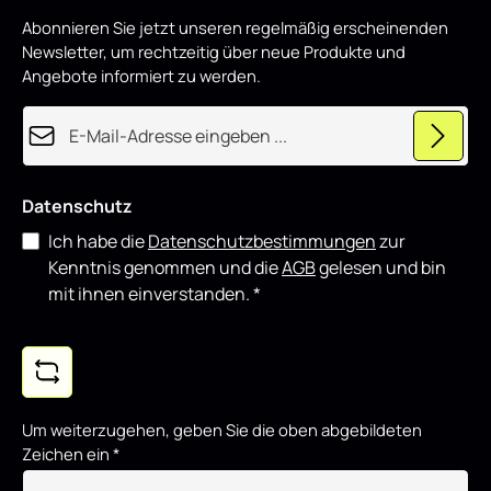
d
p
Abonnieren Sie jetzt unseren regelmäßig erscheinenden
r
o
Newsletter, um rechtzeitig über neue Produkte und
d
u
Angebote informiert zu werden.
z
i
e
E-Mail-Adresse*
r
t
Datenschutz
Ich habe die
Datenschutzbestimmungen
zur
Kenntnis genommen und die
AGB
gelesen und bin
mit ihnen einverstanden.
*
Um weiterzugehen, geben Sie die oben abgebildeten
Zeichen ein
*