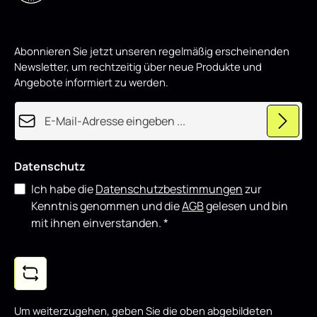
,
w
Fiat Ducato III (passend für Serie) schwarz Hochglanz
i
eignet sich sowohl für den täglichen Einsatz als auch für
r
d
showorientierte Fahrzeuge und lässt sich gut mit weiteren
p
Styling-Komponenten kombinieren.
Abonnieren Sie jetzt unseren regelmäßig erscheinenden
r
o
Newsletter, um rechtzeitig über neue Produkte und
d
u
Angebote informiert zu werden.
z
i
e
E-Mail-Adresse*
r
t
Datenschutz
Ich habe die
Datenschutzbestimmungen
zur
Kenntnis genommen und die
AGB
gelesen und bin
mit ihnen einverstanden.
*
Um weiterzugehen, geben Sie die oben abgebildeten