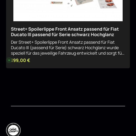
Street+ Spoilerlippe Front Ansatz passend für Fiat
Ducato III passend für Serie schwarz Hochglanz
Der Street+ Spoilerlippe Front Ansatz passend für Fiat
Ducato III (passend für Serie) schwarz Hochglanz wurde
speziell für das jeweilige Fahrzeug entwickelt und sorgt für
eine harmonische, sportliche Aufwertung der Optik. Das
Regulärer Preis:
199,00 €
L
i
Bauteil fügt sich sauber in das Serien-Design ein und
e
betont gezielt die Linienführung. Sportliche Optik mit klarer
f
e
Linienführung Durch seine Formgebung verleiht der Street+
r
Details
Spoilerlippe Front Ansatz passend für Fiat Ducato III
z
e
(passend für Serie) schwarz Hochglanz dem Fahrzeug eine
i
dynamischere Präsenz, ohne aufdringlich zu wirken. Ideal
t
:
für eine dezente, aber wirkungsvolle Individualisierung.
8
Passgenau für das jeweilige Modell Der Street+ Spoilerlippe
-
1
Front Ansatz passend für Fiat Ducato III (passend für Serie)
0
schwarz Hochglanz ist exakt auf das entsprechende
W
o
Fahrzeugmodell abgestimmt und integriert sich nahtlos in
c
die bestehende Karosseriestruktur. Montage &
h
e
Einsatzbereich Die Montage ist grundsätzlich problemlos
n
möglich. Der Street+ Spoilerlippe Front Ansatz passend für