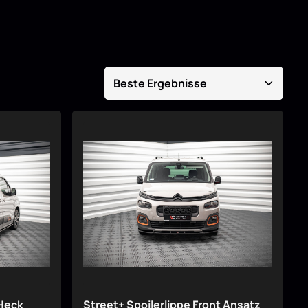
 Heck
Street+ Spoilerlippe Front Ansatz