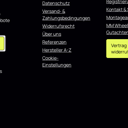
Registrie
Datenschutz
insatzbereich Die Montage ist
ch problemlos möglich. Der
Kontakt &
Versand- &
n
r Aufsatz Abrisskante passend
Montagea
Zahlungsbedingungen
 Berlingo Mk3 schwarz
ebote
ignet sich sowohl für den
MM Wheel
Widerrufsrecht
nsatz als auch für
Gutachte
Über uns
erte Fahrzeuge und lässt sich
teren Styling-Komponenten
Referenzen
.
Vertrag
Hersteller A-Z
widerru
Cookie-
Einstellungen
s