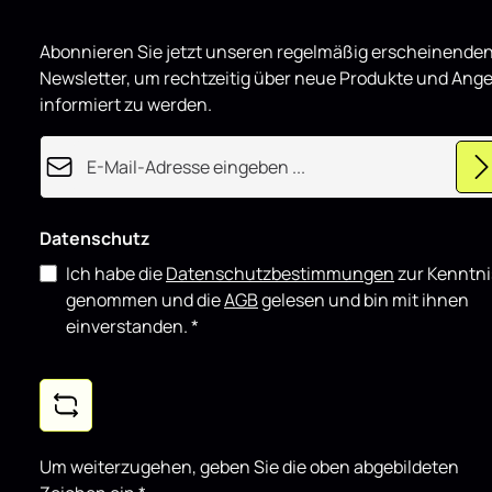
o
Montage & E
d
grundsätzli
u
Abonnieren Sie jetzt unseren regelmäßig erscheinende
z
Heck Spoile
i
für Citroen
Newsletter, um rechtzeitig über neue Produkte und Ang
e
r
Hochglanz e
informiert zu werden.
t
täglichen Ei
showorienti
E-Mail-Adresse*
gut mit wei
kombinieren
Datenschutz
Ich habe die
Datenschutzbestimmungen
zur Kenntni
genommen und die
AGB
gelesen und bin mit ihnen
einverstanden.
*
Um weiterzugehen, geben Sie die oben abgebildeten