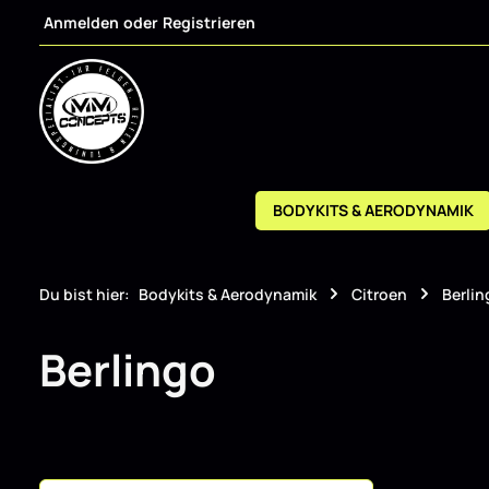
Anmelden
oder
Registrieren
m Hauptinhalt springen
Zur Suche springen
Zur Hauptnavigation springen
BODYKITS & AERODYNAMIK
Du bist hier:
Bodykits & Aerodynamik
Citroen
Berlin
Berlingo