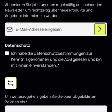
p
Abonnieren Sie jetzt unseren regelmäßig erscheinenden
r
o
Newsletter, um rechtzeitig über neue Produkte und
d
u
Angebote informiert zu werden.
z
i
e
E-Mail-Adresse*
r
t
Datenschutz
Ich habe die
Datenschutzbestimmungen
zur
Kenntnis genommen und die
AGB
gelesen und bin
mit ihnen einverstanden.
*
Um weiterzugehen, geben Sie die oben abgebildeten
Zeichen ein
*