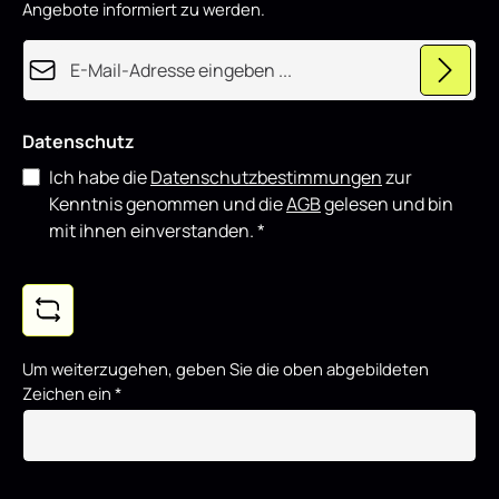
u
Angebote informiert zu werden.
z
i
e
E-Mail-Adresse*
r
t
Datenschutz
Ich habe die
Datenschutzbestimmungen
zur
Kenntnis genommen und die
AGB
gelesen und bin
mit ihnen einverstanden.
*
Um weiterzugehen, geben Sie die oben abgebildeten
Zeichen ein
*