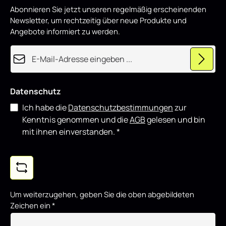
p
Styling-Komponenten kombinieren.
Abonnieren Sie jetzt unseren regelmäßig erscheinenden
r
o
Newsletter, um rechtzeitig über neue Produkte und
d
u
Angebote informiert zu werden.
z
i
e
E-Mail-Adresse*
r
t
Datenschutz
Ich habe die
Datenschutzbestimmungen
zur
Kenntnis genommen und die
AGB
gelesen und bin
mit ihnen einverstanden.
*
Um weiterzugehen, geben Sie die oben abgebildeten
Zeichen ein
*