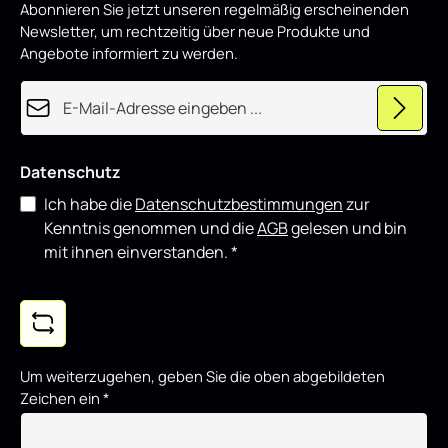
Abonnieren Sie jetzt unseren regelmäßig erscheinenden
r
o
Newsletter, um rechtzeitig über neue Produkte und
d
u
Angebote informiert zu werden.
z
i
e
E-Mail-Adresse*
r
t
Datenschutz
Ich habe die
Datenschutzbestimmungen
zur
Kenntnis genommen und die
AGB
gelesen und bin
mit ihnen einverstanden.
*
Um weiterzugehen, geben Sie die oben abgebildeten
Zeichen ein
*