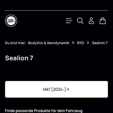
Zum Hauptinhalt springen
Waren
Du bist hier:
Bodykits & Aerodynamik
BYD
Sealion 7
Sealion 7
Kategoriegalerie überspringen
Mk1 [2024-]
Finde passende Produkte für dein Fahrzeug