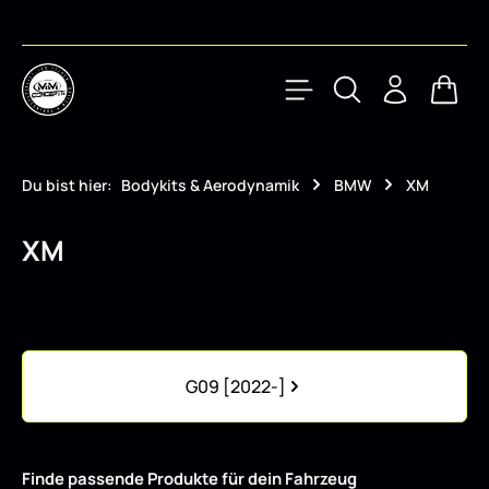
Zum Hauptinhalt springen
Waren
Du bist hier:
Bodykits & Aerodynamik
BMW
XM
XM
Kategoriegalerie überspringen
G09 [2022-]
Finde passende Produkte für dein Fahrzeug