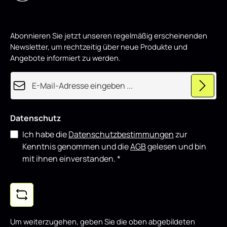
w
schwarz Hochglanz eignet sich sowohl für den täglichen
i
Einsatz als auch für showorientierte Fahrzeuge und lässt
r
d
sich gut mit weiteren Styling-Komponenten kombinieren.
p
Abonnieren Sie jetzt unseren regelmäßig erscheinenden
r
o
Newsletter, um rechtzeitig über neue Produkte und
d
u
Angebote informiert zu werden.
z
i
e
E-Mail-Adresse*
r
t
Datenschutz
Ich habe die
Datenschutzbestimmungen
zur
Kenntnis genommen und die
AGB
gelesen und bin
mit ihnen einverstanden.
*
Um weiterzugehen, geben Sie die oben abgebildeten