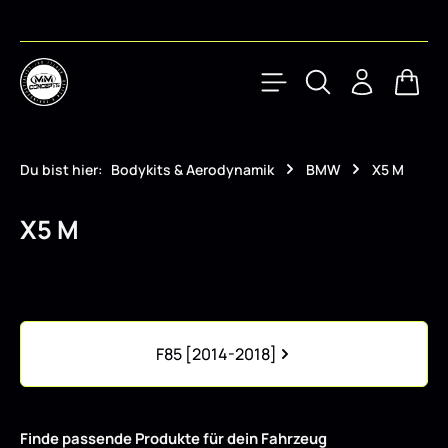
Zum Hauptinhalt springen
Waren
Du bist hier:
Bodykits & Aerodynamik
BMW
X5 M
X5 M
Kategoriegalerie überspringen
F85 [2014-2018]
Finde passende Produkte für dein Fahrzeug